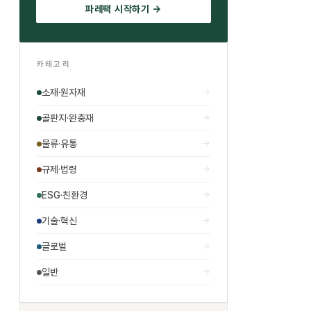
파레팩 시작하기 →
카테고리
소재·원자재
→
골판지·완충재
→
물류·유통
→
규제·법령
→
ESG·친환경
→
기술·혁신
→
글로벌
→
일반
→