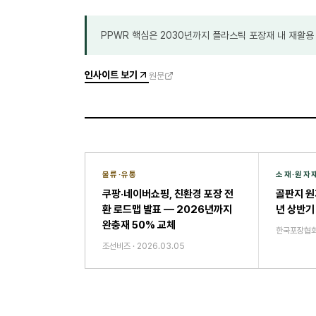
PPWR 핵심은 2030년까지 플라스틱 포장재 내 재활용
인사이트 보기
원문
물류·유통
소재·원자
쿠팡·네이버쇼핑, 친환경 포장 전
골판지 원
환 로드맵 발표 — 2026년까지
년 상반기
완충재 50% 교체
한국포장협
조선비즈
·
2026.03.05