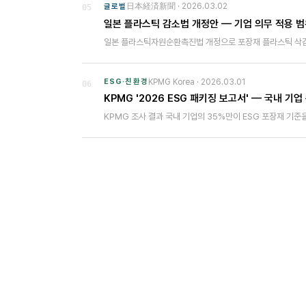
日本経済新聞
·
2026.03.02
글로벌
05
일본 플라스틱 감소법 개정안 — 기업 의무 적용 범
일본 플라스틱자원순환촉진법 개정으로 포장재 플라스틱 삭감
KPMG Korea
·
2026.03.01
ESG·친환경
06
KPMG '2026 ESG 패키징 보고서' — 국내 기업
KPMG 조사 결과 국내 기업의 35%만이 ESG 포장재 기