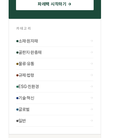
파레팩 시작하기 →
카테고리
소재·원자재
→
골판지·완충재
→
물류·유통
→
규제·법령
→
ESG·친환경
→
기술·혁신
→
글로벌
→
일반
→