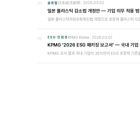
日本経済新聞
·
2026.03.02
글로벌
05
일본 플라스틱 감소법 개정안 — 기업 의무 적용 범
일본 플라스틱자원순환촉진법 개정으로 포장재 플라스틱 삭감
KPMG Korea
·
2026.03.01
ESG·친환경
06
KPMG '2026 ESG 패키징 보고서' — 국내 기업
KPMG 조사 결과 국내 기업의 35%만이 ESG 포장재 기