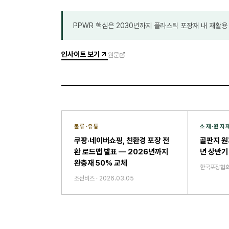
PPWR 핵심은 2030년까지 플라스틱 포장재 내 재활용
인사이트 보기
원문
물류·유통
소재·원자
쿠팡·네이버쇼핑, 친환경 포장 전
골판지 원
환 로드맵 발표 — 2026년까지
년 상반기
완충재 50% 교체
한국포장협
조선비즈
·
2026.03.05